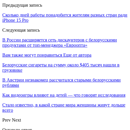
Предыдущая запись
Сколько дней работы понадобится жителям разных стран ради
iPhone 15 Pro
Следующая запись
В России расширяется сеть дискаунтеров с белорусскими
продуктами от топ-менеджера «Евроопта»
Вам также могут понравиться
Еще от автора
Белорусские сигареты на сумму около $405 тысяч нашли в
грузовике
В Австрии незнакомец рассчитался старыми белорусскими
рублями
Как видеоигры влияют на детей — что говорят исследования
Стало известно, в какой стране мира женщины живут дольше
всего
Prev
Next
Оставьте ответ