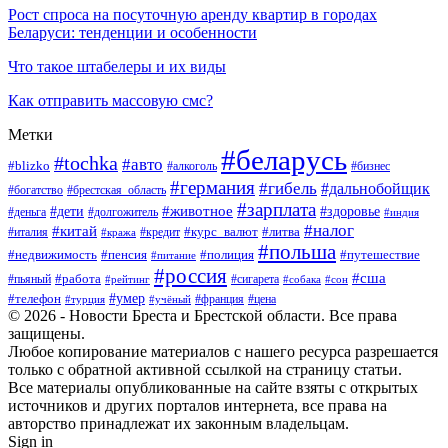
Рост спроса на посуточную аренду квартир в городах
Беларуси: тенденции и особенности
Что такое штабелеры и их виды
Как отправить массовую смс?
Метки
#беларусь
#tochka
#авто
#blizko
#бизнес
#алкоголь
#германия
#гибель
#дальнобойщик
#богатство
#брестская_область
#зарплата
#животное
#дети
#здоровье
#деньга
#долгожитель
#индия
#налог
#китай
#курс_валют
#литва
#италия
#кража
#кредит
#польша
#недвижимость
#пенсия
#полиция
#путешествие
#питание
#россия
#сша
#работа
#пьяный
#сигарета
#сон
#рейтинг
#собака
#умер
#телефон
#франция
#цена
#турция
#учёный
© 2026 - Новости Бреста и Брестской области. Все права
защищены.
Любое копирование материалов с нашего ресурса разрешается
только с обратной активной ссылкой на страницу статьи.
Все материалы опубликованные на сайте взяты с открытых
источников и других порталов интернета, все права на
авторство принадлежат их законным владельцам.
Sign in