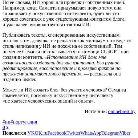
По ее словам, ИИ хорош для проверки собственных идей.
Например, когда Саманта придумывает новую тему, она
спрашивает у искусственного интеллекта, будет ли это
хорошо сочетаться с уже существующим контентом блога,
и уже далее руководствуется ответом ИИ.
Публиковать тексты, сгенерированные искусственным
интеллектом, девушка не решается как минимум потому, что
стиль написания у ИИ не похож на ее собственный. Тем
не менее Саманта не отказывается от помощи ChatGPT при
создании контента.
«Использование ИИ дало мне
возможность создавать больше контента. Его ручное
редактирование, восстановление и проверка фактов по-
прежнему занимают много времени»,
— рассказала она
изданию Insider.
Может ли ИИ создать блог без участия человека? Саманта
сомневается, поскольку искусственному интеллекту
«не хватает человеческих знаний и опыта».
Источник:
onlinebrest.by
#ии
#португалия
0
2
Поделится
VK
OK.ru
Facebook
Twitter
WhatsApp
Telegram
Viber