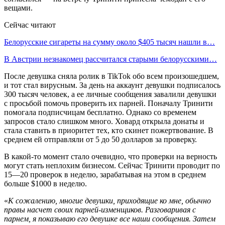
вещами.
Сейчас читают
Белорусские сигареты на сумму около $405 тысяч нашли в…
В Австрии незнакомец рассчитался старыми белорусскими…
После девушка сняла ролик в TikTok обо всем произошедшем,
и тот стал вирусным. За день на аккаунт девушки подписалось
300 тысяч человек, а ее личные сообщения завалили девушки
с просьбой помочь проверить их парней. Поначалу Тринити
помогала подписчицам бесплатно. Однако со временем
запросов стало слишком много. Ховард открыла донаты и
стала ставить в приоритет тех, кто скинет пожертвование. В
среднем ей отправляли от 5 до 50 долларов за проверку.
В какой-то момент стало очевидно, что проверки на верность
могут стать неплохим бизнесом. Сейчас Тринити проводит по
15—20 проверок в неделю, зарабатывая на этом в среднем
больше $1000 в неделю.
«
К сожалению, многие девушки, приходящие ко мне, обычно
правы насчет своих парней-изменщиков. Разговаривая с
парнем, я показываю его девушке все наши сообщения. Затем