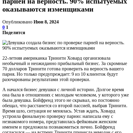
парней на верность. 90% испытуемых
оказываются изменщиками
Опубликовано
Июн 8, 2024
0
1
Поделится
22-летняя американка Тринити Ховард организовала
необычный и неожиданно прибыльный бизнес. За скромные
70 долларов Тринити готова проверить на верность вашего
парня. Но только предупреждает: 9 из 10 клиенток будут
разочарованы результатами этой проверки.
А начался бизнес девушки с личной истории. Долгое время
она была в отношениях с молодым человеком, у которого уже
была девушка. Бойфренд этого не скрывал, но постоянно
обещал, что расстанется со второй пассией, выбрав Тринити.
Время шло, ситуация не менялась. Устав ждать, Ховард
устроила финальную проверку парню: написала ему с
незнакомого номера, представилась фейковым женским
именем и предложила познакомиться лично. Бойфренд
согласился — на встречу Тринити принесла чемодан с его