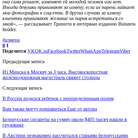
она сама решает, изменяет ей молодой человек или нет.
Иногда девушки принимают за измену, если их парень лайкает
мои фотографии в соцсетях. В других случаях за измену
клиентки принимают желание их парня встретиться со
мно
й», — рассказывает Тринити в интервью изданию Buisness
Insider.
#измена
0
1
Поделится
VK
OK.ru
Facebook
Twitter
WhatsApp
Telegram
Viber
Предыдущая запись
Из Минска в Москву за 3 часа. Высокоскоростная
железнодорожная магистраль свяжет столицы
Следующая запись
В России родился ребенок с неопределенным полом
Вам также могут понравиться
Еще от автора
Белорусские сигареты на сумму около $405 тысяч нашли в
грузовике
В Австрии незнакомец рассчитался старыми белорусскими