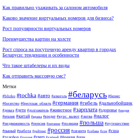
Как правильно ухаживать за салоном автомобиля
Каково значение виртуальных номеров для бизнеса?
Рост популярности виртуальных номеров
Преимущества картин на холсте
Рост спроса на посуточную аренду квартир в городах
Беларуси: тенденции и особенности
Что такое штабелеры и их виды
Как отправить массовую смс?
Метки
#беларусь
#tochka
#авто
#blizko
#бизнес
#алкоголь
#германия
#гибель
#дальнобойщик
#богатство
#брестская_область
#зарплата
#животное
#дети
#здоровье
#деньга
#долгожитель
#индия
#налог
#китай
#курс_валют
#литва
#италия
#кража
#кредит
#польша
#недвижимость
#пенсия
#полиция
#путешествие
#питание
#россия
#сша
#работа
#пьяный
#сигарета
#сон
#рейтинг
#собака
#умер
#телефон
#франция
#цена
#турция
#учёный