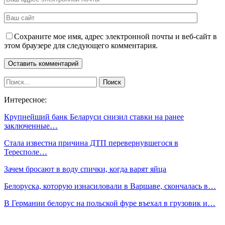
Сохраните мое имя, адрес электронной почты и веб-сайт в
этом браузере для следующего комментария.
Интересное:
Крупнейший банк Беларуси снизил ставки на ранее
заключенные…
Стала известна причина ДТП перевернувшегося в
Тересполе…
Зачем бросают в воду спички, когда варят яйца
Белоруска, которую изнасиловали в Варшаве, скончалась в…
В Германии белорус на польской фуре въехал в грузовик и…