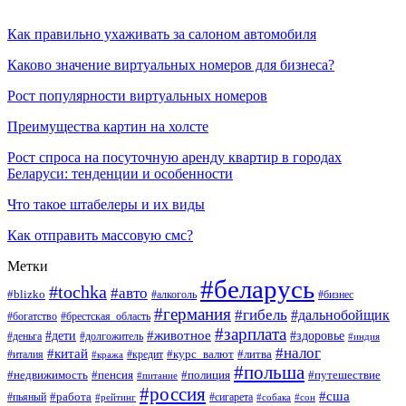
Как правильно ухаживать за салоном автомобиля
Каково значение виртуальных номеров для бизнеса?
Рост популярности виртуальных номеров
Преимущества картин на холсте
Рост спроса на посуточную аренду квартир в городах
Беларуси: тенденции и особенности
Что такое штабелеры и их виды
Как отправить массовую смс?
Метки
#беларусь
#tochka
#авто
#blizko
#бизнес
#алкоголь
#германия
#гибель
#дальнобойщик
#богатство
#брестская_область
#зарплата
#животное
#дети
#здоровье
#деньга
#долгожитель
#индия
#налог
#китай
#курс_валют
#литва
#италия
#кража
#кредит
#польша
#недвижимость
#пенсия
#полиция
#путешествие
#питание
#россия
#сша
#работа
#пьяный
#сигарета
#сон
#рейтинг
#собака