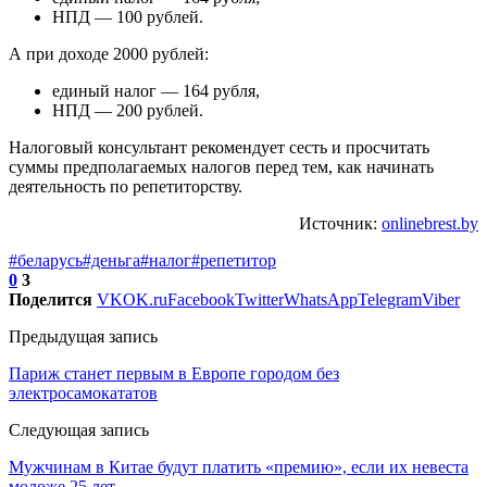
НПД — 100 рублей.
А при доходе 2000 рублей:
единый налог — 164 рубля,
НПД — 200 рублей.
Налоговый консультант рекомендует сесть и просчитать
суммы предполагаемых налогов перед тем, как начинать
деятельность по репетиторству.
Источник:
onlinebrest.by
#беларусь
#деньга
#налог
#репетитор
0
3
Поделится
VK
OK.ru
Facebook
Twitter
WhatsApp
Telegram
Viber
Предыдущая запись
Париж станет первым в Европе городом без
электросамокататов
Следующая запись
Мужчинам в Китае будут платить «премию», если их невеста
моложе 25 лет