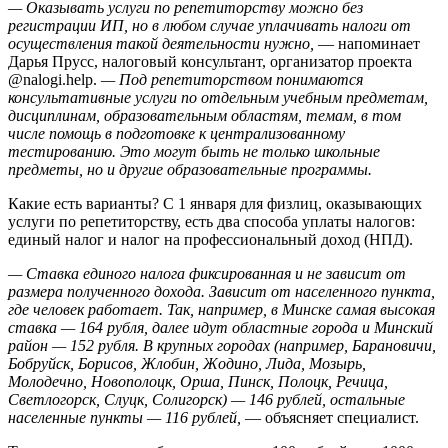
—
Оказывать услуги по репетиторству можно без
регистрации ИП, но в любом случае уплачивать налоги от
осуществления такой деятельности нужно
,
— напоминает
Дарья Прусс, налоговый консультант, организатор проекта
@nalogi.help.
—
Под репетиторством понимаются
консультативные услуги по отдельным учебным предметам,
дисциплинам, образовательным областям, темам, в том
числе помощь в подготовке к централизованному
тестированию. Это могут быть не только школьные
предметы, но и другие образовательные программы.
Какие есть варианты? С 1 января для физлиц, оказывающих
услуги по репетиторству, есть два способа уплаты налогов:
единый налог и налог на профессиональный доход (НПД).
— Ставка единого налога фиксированная и не зависит от
размера полученного дохода. Зависит от населенного пункта,
где человек работает. Так, например, в Минске самая высокая
ставка — 164 рубля, далее идут областные города и Минский
район — 152 рубля. В крупных городах (например, Барановичи,
Бобруйск, Борисов, Жлобин, Жодино, Лида, Мозырь,
Молодечно, Новополоцк, Орша, Пинск, Полоцк, Речица,
Светлогорск, Слуцк, Солигорск) — 146 рублей, остальные
населенные пункты — 116 рублей,
— объясняет специалист.