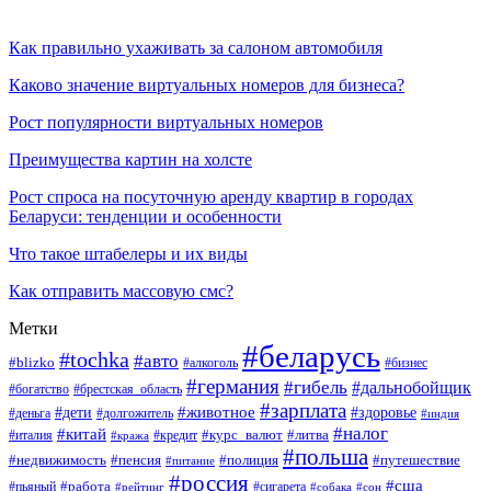
Как правильно ухаживать за салоном автомобиля
Каково значение виртуальных номеров для бизнеса?
Рост популярности виртуальных номеров
Преимущества картин на холсте
Рост спроса на посуточную аренду квартир в городах
Беларуси: тенденции и особенности
Что такое штабелеры и их виды
Как отправить массовую смс?
Метки
#беларусь
#tochka
#авто
#blizko
#бизнес
#алкоголь
#германия
#гибель
#дальнобойщик
#богатство
#брестская_область
#зарплата
#животное
#дети
#здоровье
#деньга
#долгожитель
#индия
#налог
#китай
#курс_валют
#литва
#италия
#кража
#кредит
#польша
#недвижимость
#пенсия
#полиция
#путешествие
#питание
#россия
#сша
#работа
#пьяный
#сигарета
#сон
#рейтинг
#собака