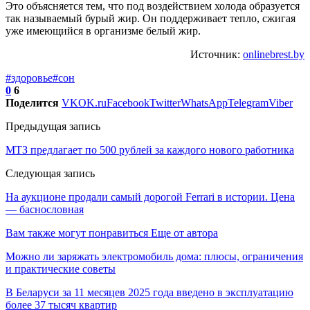
Это объясняется тем, что под воздействием холода образуется
так называемый бурый жир. Он поддерживает тепло, сжигая
уже имеющийся в организме белый жир.
Источник:
onlinebrest.by
#здоровье
#сон
0
6
Поделится
VK
OK.ru
Facebook
Twitter
WhatsApp
Telegram
Viber
Предыдущая запись
МТЗ предлагает по 500 рублей за каждого нового работника
Следующая запись
На аукционе продали самый дорогой Ferrari в истории. Цена
― баснословная
Вам также могут понравиться
Еще от автора
Можно ли заряжать электромобиль дома: плюсы, ограничения
и практические советы
В Беларуси за 11 месяцев 2025 года введено в эксплуатацию
более 37 тысяч квартир