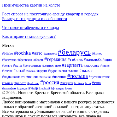
Преимущества картин на холсте
Рост спроса на посуточную аренду квартир в городах
Беларуси: тенденции и особенности
Что такое штабелеры и их виды
Как отправить массовую смс?
Метки
#беларусь
#tochka
#авто
#blizko
#бизнес
#алкоголь
#германия
#гибель
#дальнобойщик
#богатство
#брестская_область
#зарплата
#животное
#дети
#здоровье
#деньга
#долгожитель
#индия
#налог
#китай
#курс_валют
#литва
#италия
#кража
#кредит
#польша
#недвижимость
#пенсия
#полиция
#путешествие
#питание
#россия
#сша
#работа
#пьяный
#сигарета
#сон
#рейтинг
#собака
#умер
#телефон
#франция
#цена
#турция
#учёный
© 2026 - Новости Бреста и Брестской области. Все права
защищены.
Любое копирование материалов с нашего ресурса разрешается
только с обратной активной ссылкой на страницу статьи.
Все материалы опубликованные на сайте взяты с открытых
источников и других порталов интернета, все права на