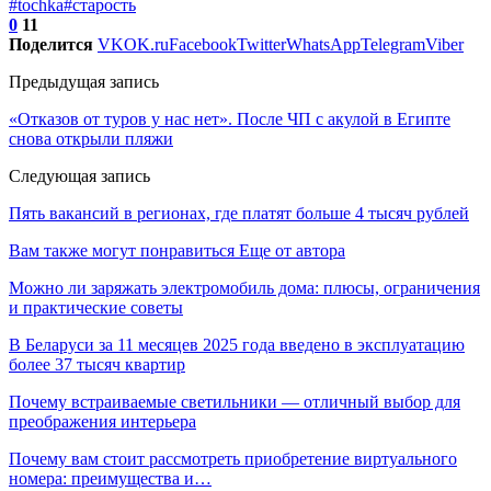
#tochka
#старость
0
11
Поделится
VK
OK.ru
Facebook
Twitter
WhatsApp
Telegram
Viber
Предыдущая запись
«Отказов от туров у нас нет». После ЧП с акулой в Египте
снова открыли пляжи
Следующая запись
Пять вакансий в регионах, где платят больше 4 тысяч рублей
Вам также могут понравиться
Еще от автора
Можно ли заряжать электромобиль дома: плюсы, ограничения
и практические советы
В Беларуси за 11 месяцев 2025 года введено в эксплуатацию
более 37 тысяч квартир
Почему встраиваемые светильники — отличный выбор для
преображения интерьера
Почему вам стоит рассмотреть приобретение виртуального
номера: преимущества и…