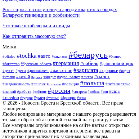
Рост спроса на посуточную аренду квартир в городах
Беларуси: тенденции и особенности
Что такое штабелеры и их виды
Как отправить массовую смс?
Метки
#беларусь
#tochka
#авто
#blizko
#бизнес
#алкоголь
#германия
#гибель
#дальнобойщик
#богатство
#брестская_область
#зарплата
#животное
#дети
#здоровье
#деньга
#долгожитель
#индия
#налог
#китай
#курс_валют
#литва
#италия
#кража
#кредит
#польша
#недвижимость
#пенсия
#полиция
#путешествие
#питание
#россия
#сша
#работа
#пьяный
#сигарета
#сон
#рейтинг
#собака
#умер
#телефон
#франция
#цена
#турция
#учёный
© 2026 - Новости Бреста и Брестской области. Все права
защищены.
Любое копирование материалов с нашего ресурса разрешается
только с обратной активной ссылкой на страницу статьи.
Все материалы опубликованные на сайте взяты с открытых
источников и других порталов интернета, все права на
авторство принадлежат их законным владельцам.