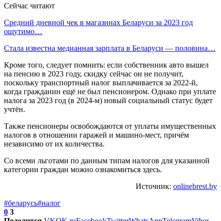
Сейчас читают
Средний дневной чек в магазинах Беларуси за 2023 год
ощутимо…
Стала известна медианная зарплата в Беларуси — половина…
Кроме того, следует помнить: если собственник авто вышел
на пенсию в 2023 году, скидку сейчас он не получит,
поскольку транспортный налог выплачивается за 2022-й,
когда гражданин ещё не был пенсионером. Однако при уплате
налога за 2023 год (в 2024-м) новый социальный статус будет
учтён.
Также пенсионеры освобождаются от уплаты имущественных
налогов в отношении гаражей и машино-мест, причём
независимо от их количества.
Со всеми льготами по данным типам налогов для указанной
категории граждан можно ознакомиться здесь.
Источник:
onlinebrest.by
#беларусь
#налог
0
3
Поделится
VK
OK.ru
Facebook
Twitter
WhatsApp
Telegram
Viber