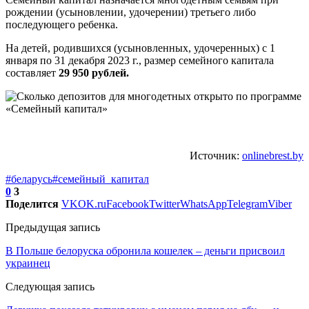
рождении (усыновлении, удочерении) третьего либо
последующего ребенка.
На детей, родившихся (усыновленных, удочеренных) с 1
января по 31 декабря 2023 г., размер семейного капитала
составляет
29 950 рублей.
Источник:
onlinebrest.by
#беларусь
#семейный_капитал
0
3
Поделится
VK
OK.ru
Facebook
Twitter
WhatsApp
Telegram
Viber
Предыдущая запись
В Польше белоруска обронила кошелек – деньги присвоил
украинец
Следующая запись