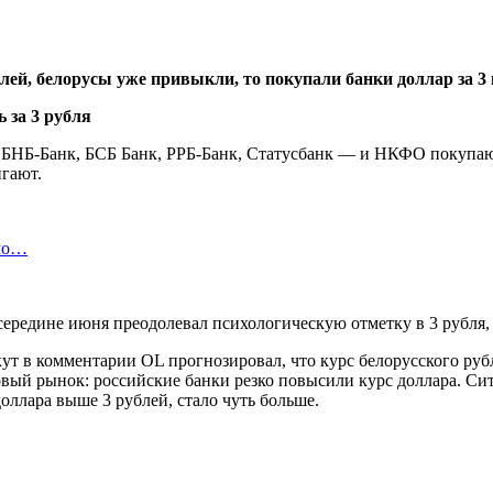
ей, белорусы уже привыкли, то покупали банки доллар за 3 и
— БНБ-Банк, БСБ Банк, РРБ-Банк, Статусбанк — и НКФО покупаю
игают.
имо…
середине июня преодолевал психологическую отметку в 3 рубля,
т в комментарии OL прогнозировал, что курс белорусского рубл
вый рынок: российские банки резко повысили курс доллара. Си
оллара выше 3 рублей, стало чуть больше.