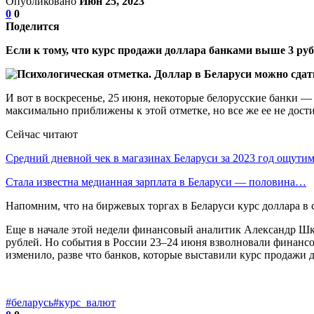
Опубликовано
Июн 25, 2023
0
0
Поделится
Если к тому, что курс продажи доллара банками выше 3 рубл
И вот в воскресенье, 25 июня, некоторые белорусские банки 
максимально приближены к этой отметке, но все же ее не дост
Сейчас читают
Средний дневной чек в магазинах Беларуси за 2023 год ощут
Стала известна медианная зарплата в Беларуси — половина…
Напомним, что на биржевых торгах в Беларуси курс доллара в 
Еще в начале этой недели финансовый аналитик Александр Шку
рублей. Но события в России 23–24 июня взволновали финансо
изменило, разве что банков, которые выставили курс продажи д
#беларусь
#курс_валют