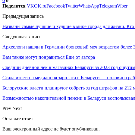
0
0
Поделится
VK
OK.ru
Facebook
Twitter
WhatsApp
Telegram
Viber
Предыдущая запись
Названы самые лучшие и худшие в мире города для жизни. Кто 
Следующая запись
Археологи нашли в Германии бронзовый меч возрастом более 3
Вам также могут понравиться
Еще от автора
Средний дневной чек в магазинах Беларуси за 2023 год ощутим
Стала известна медианная зарплата в Беларуси — половина р
Белорусские власти планируют собрать за год штрафов на 212 
Возможностью накопительной пенсии в Беларуси воспользовали
Prev
Next
Оставьте ответ
Ваш электронный адрес не будет опубликован.