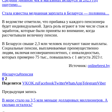
Средний дневной чек в магазинах Беларуси за 2023 год
ощутимо…
Стала известна медианная зарплата в Беларуси — половина…
В ведомстве отметили, что прибавка у каждого пенсионера
будет индивидуальной. Здесь роль играют в том числе стаж и
заработок, которые были приняты во внимание, когда
рассчитывали величину пенсии.
В Беларуси свыше 2,3 млн человек получают такие выплаты.
Социальные пенсии, выплачиваемые преимущественно
людям, включая несовершеннолетних, с инвалидностью,
которых примерно 75 тыс., повышались с 1 августа 2023 г.
Источник:
onlinebrest.by
#беларусь
#пенсия
0
2
Поделится
VK
OK.ru
Facebook
Twitter
WhatsApp
Telegram
Viber
Предыдущая запись
В мире стало на 3,5 млн меньше долларовых миллионеров. А
сколько осталось?