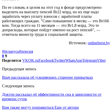
По ее словам, в целом на этот год в фонде предусмотрено
выделить на выплату пенсий Br22 млрд, но их еще надо
заработать через уплату взносов с заработной платы
работающих граждан. "Само повышение в месяц — это Br166
млн. Тогда всего на 11 месяцев — это Br1,8 млрд. Это те
допрасходы, которые пойдут именно на рост пенсий", —
отметила министр труда и социальной защиты.
Источник:
onlinebrest.by
#беларусь
#пенсия
0
9
Поделится
VK
OK.ru
Facebook
Twitter
WhatsApp
Telegram
Viber
Предыдущая запись
Врач рассказала об ускоряющих старение привычках
Следующая запись
Доктор рассказал об эффективности сна в зависимости от
времени суток
Вам также могут понравиться
Еще от автора