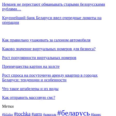
Немцев не перестают обманывать старыми белорусскими
рублями…
Крупнейший банк Беларуси ввел очередные лимиты на
операции
Как правильно ухаживать за салоном автомобиля
Каково значение виртуальных номеров для бизнеса?
Рост популярности виртуальных номеров
Преимущества картин на холсте
Рост спроса на посуточную аренду квартир в городах
Беларуси: тенденции и особенности
Что такое штабелеры и их виды
Как отправить массовую смс?
Метки
#беларусь
#tochka
#авто
#blizko
#бизнес
#алкоголь