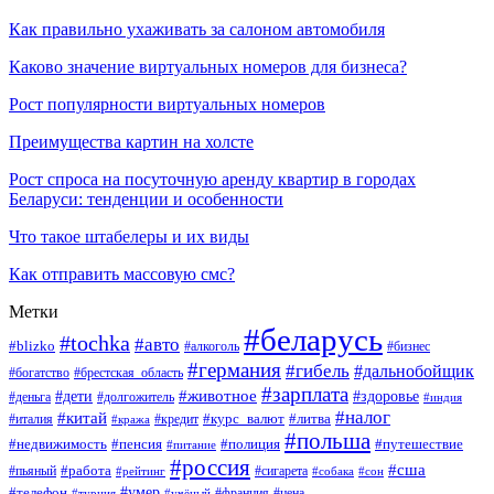
Как правильно ухаживать за салоном автомобиля
Каково значение виртуальных номеров для бизнеса?
Рост популярности виртуальных номеров
Преимущества картин на холсте
Рост спроса на посуточную аренду квартир в городах
Беларуси: тенденции и особенности
Что такое штабелеры и их виды
Как отправить массовую смс?
Метки
#беларусь
#tochka
#авто
#blizko
#бизнес
#алкоголь
#германия
#гибель
#дальнобойщик
#богатство
#брестская_область
#зарплата
#животное
#дети
#здоровье
#деньга
#долгожитель
#индия
#налог
#китай
#курс_валют
#литва
#италия
#кража
#кредит
#польша
#недвижимость
#пенсия
#полиция
#путешествие
#питание
#россия
#сша
#работа
#пьяный
#сигарета
#сон
#рейтинг
#собака
#умер
#телефон
#франция
#цена
#турция
#учёный