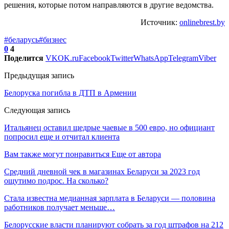
решения, которые потом направляются в другие ведомства.
Источник:
onlinebrest.by
#беларусь
#бизнес
0
4
Поделится
VK
OK.ru
Facebook
Twitter
WhatsApp
Telegram
Viber
Предыдущая запись
Белоруска погибла в ДТП в Армении
Следующая запись
Итальянец оставил щедрые чаевые в 500 евро, но официант
попросил еще и отчитал клиента
Вам также могут понравиться
Еще от автора
Средний дневной чек в магазинах Беларуси за 2023 год
ощутимо подрос. На сколько?
Стала известна медианная зарплата в Беларуси — половина
работников получает меньше…
Белорусские власти планируют собрать за год штрафов на 212