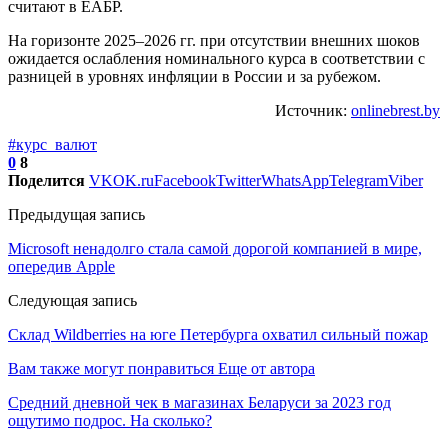
считают в ЕАБР.
На горизонте 2025–2026 гг. при отсутствии внешних шоков
ожидается ослабления номинального курса в соответствии с
разницей в уровнях инфляции в России и за рубежом.
Источник:
onlinebrest.by
#курс_валют
0
8
Поделится
VK
OK.ru
Facebook
Twitter
WhatsApp
Telegram
Viber
Предыдущая запись
Microsoft ненадолго стала самой дорогой компанией в мире,
опередив Apple
Следующая запись
Склад Wildberries на юге Петербурга охватил сильный пожар
Вам также могут понравиться
Еще от автора
Средний дневной чек в магазинах Беларуси за 2023 год
ощутимо подрос. На сколько?