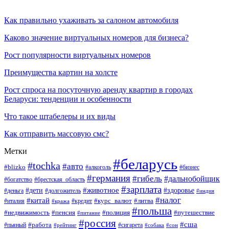
Как правильно ухаживать за салоном автомобиля
Каково значение виртуальных номеров для бизнеса?
Рост популярности виртуальных номеров
Преимущества картин на холсте
Рост спроса на посуточную аренду квартир в городах
Беларуси: тенденции и особенности
Что такое штабелеры и их виды
Как отправить массовую смс?
Метки
#беларусь
#tochka
#авто
#blizko
#бизнес
#алкоголь
#германия
#гибель
#дальнобойщик
#богатство
#брестская_область
#зарплата
#животное
#дети
#здоровье
#деньга
#долгожитель
#индия
#налог
#китай
#курс_валют
#литва
#италия
#кража
#кредит
#польша
#недвижимость
#пенсия
#полиция
#путешествие
#питание
#россия
#сша
#работа
#пьяный
#сигарета
#сон
#рейтинг
#собака