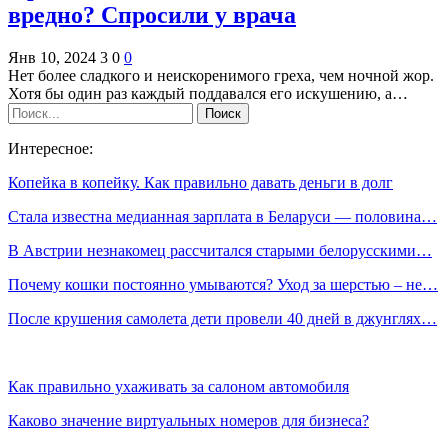
вредно? Спросили у врача
Янв 10, 2024
3
0
0
Нет более сладкого и неискоренимого греха, чем ночной жор.
Хотя бы один раз каждый поддавался его искушению, а…
Интересное:
Копейка в копейку. Как правильно давать деньги в долг
Стала известна медианная зарплата в Беларуси — половина…
В Австрии незнакомец рассчитался старыми белорусскими…
Почему кошки постоянно умываются? Уход за шерстью – не…
После крушения самолета дети провели 40 дней в джунглях…
Как правильно ухаживать за салоном автомобиля
Каково значение виртуальных номеров для бизнеса?