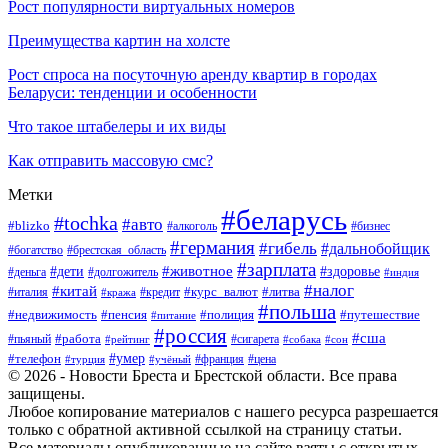
Рост популярности виртуальных номеров
Преимущества картин на холсте
Рост спроса на посуточную аренду квартир в городах
Беларуси: тенденции и особенности
Что такое штабелеры и их виды
Как отправить массовую смс?
Метки
#беларусь
#tochka
#авто
#blizko
#бизнес
#алкоголь
#германия
#гибель
#дальнобойщик
#богатство
#брестская_область
#зарплата
#животное
#дети
#здоровье
#деньга
#долгожитель
#индия
#налог
#китай
#курс_валют
#литва
#италия
#кража
#кредит
#польша
#недвижимость
#пенсия
#полиция
#путешествие
#питание
#россия
#сша
#работа
#пьяный
#сигарета
#сон
#рейтинг
#собака
#умер
#телефон
#франция
#цена
#турция
#учёный
© 2026 - Новости Бреста и Брестской области. Все права
защищены.
Любое копирование материалов с нашего ресурса разрешается
только с обратной активной ссылкой на страницу статьи.
Все материалы опубликованные на сайте взяты с открытых